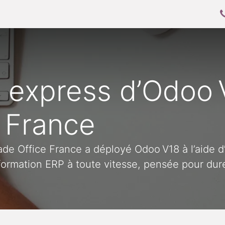
oo
Mettre en place Odoo
Allez plus loin
 express d’Odoo 
 France
e Office France a déployé Odoo V18 à l’aide d’
formation ERP à toute vitesse, pensée pour dure