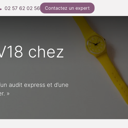
Contactez un expert
02 57 62 02 56
V18 chez
un audit express et d’une
r. »