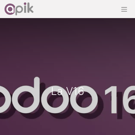
La V16