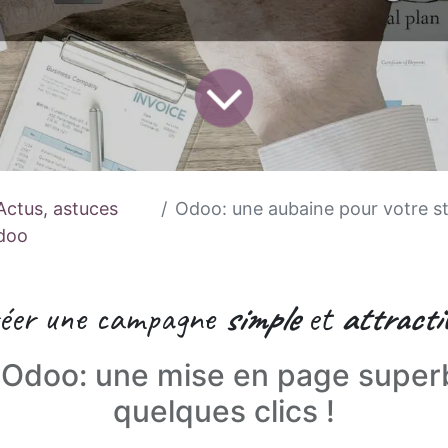
Actus, astuces
Odoo: une aubaine pour votre straté
doo
éer une campagne
simple
et
attractiv
 Odoo: une mise en page super
quelques clics !