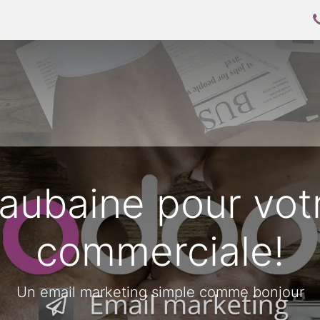
oo
Mettre en place Odoo
Allez plus loin
aubaine pour votr
commerciale!
Un email marketing simple comme bonjour