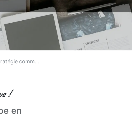
gie commerciale!
e !
be en