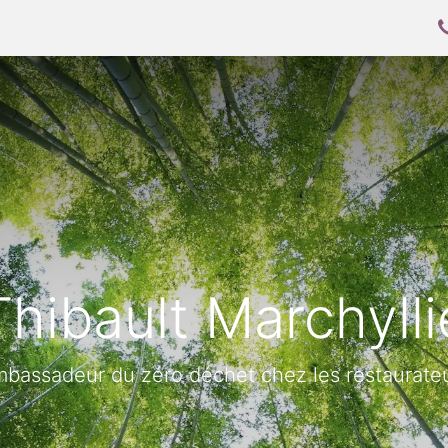
oo
Mettre en place Odoo
Allez plus loin
Thibault Marchylli
bassadeur du zéro déchet chez les restaurate